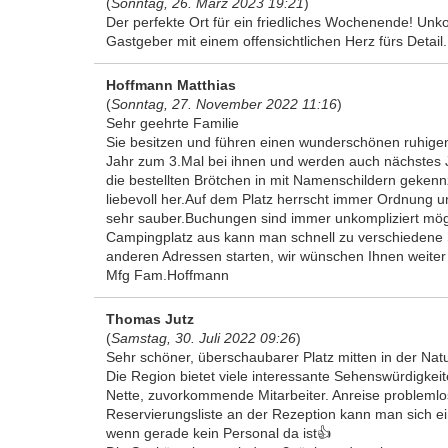
(
Sonntag, 26. März 2023 19:21
)
Der perfekte Ort für ein friedliches Wochenende! Unko
Gastgeber mit einem offensichtlichen Herz fürs Detail
Hoffmann Matthias
(
Sonntag, 27. November 2022 11:16
)
Sehr geehrte Familie
Sie besitzen und führen einen wunderschönen ruhige
Jahr zum 3.Mal bei ihnen und werden auch nächstes 
die bestellten Brötchen in mit Namenschildern geken
liebevoll her.Auf dem Platz herrscht immer Ordnung u
sehr sauber.Buchungen sind immer unkompliziert mögl
Campingplatz aus kann man schnell zu verschiedene
anderen Adressen starten, wir wünschen Ihnen weiter v
Mfg Fam.Hoffmann
Thomas Jutz
(
Samstag, 30. Juli 2022 09:26
)
Sehr schöner, überschaubarer Platz mitten in der Natu
Die Region bietet viele interessante Sehenswürdigkeit
Nette, zuvorkommende Mitarbeiter. Anreise problemlos
Reservierungsliste an der Rezeption kann man sich ei
wenn gerade kein Personal da ist👍