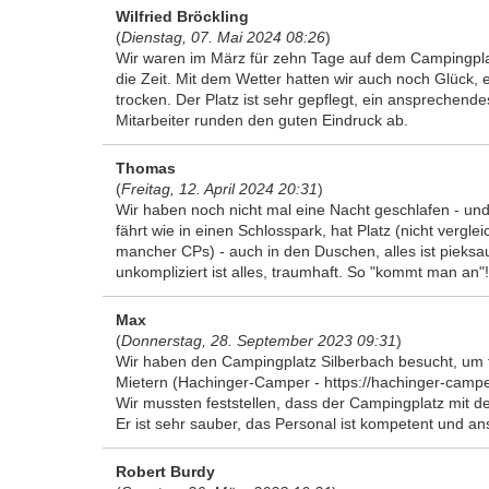
Wilfried Bröckling
(
Dienstag, 07. Mai 2024 08:26
)
Wir waren im März für zehn Tage auf dem Campingpla
die Zeit. Mit dem Wetter hatten wir auch noch Glück, 
trocken. Der Platz ist sehr gepflegt, ein ansprechend
Mitarbeiter runden den guten Eindruck ab.
Thomas
(
Freitag, 12. April 2024 20:31
)
Wir haben noch nicht mal eine Nacht geschlafen - und
fährt wie in einen Schlosspark, hat Platz (nicht verg
mancher CPs) - auch in den Duschen, alles ist pieksau
unkompliziert ist alles, traumhaft. So "kommt man an"!
Max
(
Donnerstag, 28. September 2023 09:31
)
Wir haben den Campingplatz Silberbach besucht, um fe
Mietern (Hachinger-Camper - https://hachinger-campe
Wir mussten feststellen, dass der Campingplatz mit de
Er ist sehr sauber, das Personal ist kompetent und an
Robert Burdy