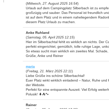
(
Mittwoch, 27. August 2025 16:54
)
Urlaub auf dem Campingplatz Silberbach ist zu empfe
großzügig und sauber. Das Personal ist freundlich un
ist auf dem Platz und in einem naheliegendem Radonb
diesem Platz Urlaub zu machen.
Anke Ruhland
(
Samstag, 05. April 2025 12:15
)
Hier im Silberbachtal fehlt es wirklich an nichts. Der C
perfekt eingerichtet, gemütlich, tolle ruhige Lage, un
So etwas sucht man wirklich ein zweites Mal. Schade,
Grüße, Anke und Reiner
maria
(
Freitag, 21. März 2025 22:11
)
Liebe Grüße ins schöne Silberbachtal!
Euer Platz wirkt wirklich einladend – Natur, Ruhe und
der Website.
Perfekt für eine entspannte Auszeit. Viel Erfolg weite
Polusik! 🌲⛺🐾
Rainer