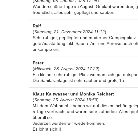
(
Sonntag, 05. Januar 2025 17:25
)
Wunderschöne Tage im August. Geplant waren drei, ge
freundlich, alles sehr gepflegt und sauber.
Ralf
(
Samstag, 21. Dezember 2024 11:12
)
Sehr ruhiger, gepflegter und moderner Campingplatz.
gute Ausstattung inkl. Sauna. An- und Abreise auch o
unkompliziert.
Peter
(
Mittwoch, 28. August 2024 17:22
)
Ein kleiner sehr ruhiger Platz wo man sich gut entsp
Die Sanitäranlage ist sehr sauber und groß, 1a.
Klaus Kaltwasser und Monika Reichert
(
Sonntag, 25. August 2024 13:59
)
Mit dem Wohnmobil haben wir auf diesem schön gele
5 Tage verbracht und waren sehr zufrieden. Alles gepfl
überall so.
Jederzeit würden wir wiederkommen.
Es lohnt sich!!!